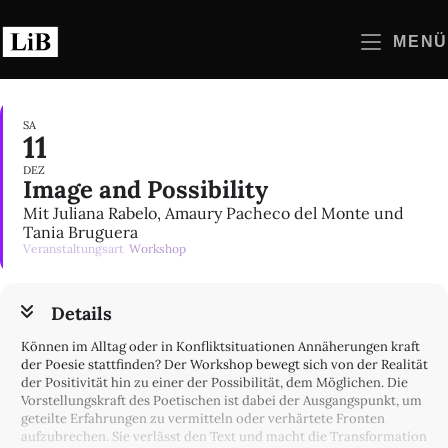
Zum
Inhalt
MENÜ
springen
SA
11
DEZ
Image and Possibility
Mit Juliana Rabelo, Amaury Pacheco del Monte und
Tania Bruguera
Veranstaltungsart
Workshop
Details
Können im Alltag oder in Konfliktsituationen Annäherungen kraft
der Poesie stattfinden? Der Workshop bewegt sich von der Realität
der Positivität hin zu einer der Possibilität, dem Möglichen. Die
Vorstellungskraft des Poetischen ist dabei der Ausgangspunkt, um
geteilte Erfahrungen zu vermitteln oder verhärtete Fronten
aufzubrechen. Sie verlässt den Text und macht die Transformation