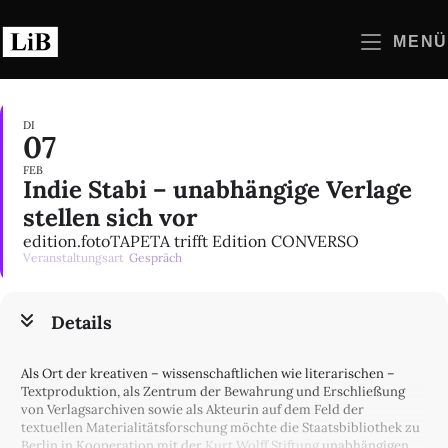
Zum
Inhalt
MENÜ
springen
DI
07
FEB
Indie Stabi – unabhängige Verlage
stellen sich vor
edition.fotoTAPETA trifft Edition CONVERSO
Veranstaltungsart
Gespräch
Details
Als Ort der kreativen – wissenschaftlichen wie literarischen –
Textproduktion, als Zentrum der Bewahrung und Erschließung
von Verlagsarchiven sowie als Akteurin auf dem Feld der
textuellen Materialitätsforschung möchte die Staatsbibliothek zu
Berlin in Kooperation mit der
Kurt Wolff Stiftung
unabhängigen