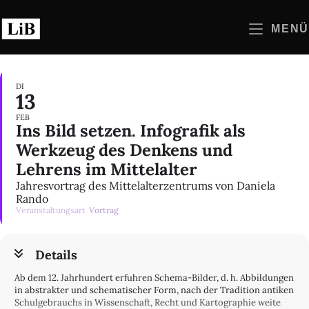
Zum
Inhalt
MENÜ
springen
DI
13
FEB
Ins Bild setzen. Infografik als
Werkzeug des Denkens und
Lehrens im Mittelalter
Jahresvortrag des Mittelalterzentrums von Daniela
Rando
Veranstaltungsart
Vortrag
Details
Ab dem 12. Jahrhundert erfuhren Schema-Bilder, d. h. Abbildungen
in abstrakter und schematischer Form, nach der Tradition antiken
Schulgebrauchs in Wissenschaft, Recht und Kartographie weite