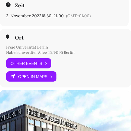
Podium:
Zeit
2. November 2022
18:30
-
21:00
(GMT+01:00)
Irene Neverla
Carolin Schwegler
Sara Schurmann
Ort
Freie Universität Berlin
Moderation:
Habelschwerdter Allee 45, 14195 Berlin
Truus De Wilde & Matthias Hüning
OTHER EVENTS
OPEN IN MAPS
Begrüßung:
Georg Bertram & Karin Gludovatz
Um
Anmeldung
wird bis zum 31.10.2022 gebeten.
Hörsaal 1b | "Rost- und Silberlaube"