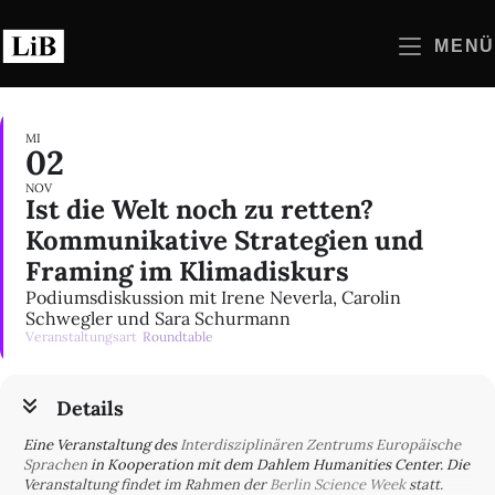
Zum
Inhalt
MENÜ
springen
MI
02
NOV
Ist die Welt noch zu retten?
Kommunikative Strategien und
Framing im Klimadiskurs
Podiumsdiskussion mit Irene Neverla, Carolin
Schwegler und Sara Schurmann
Veranstaltungsart
Roundtable
Details
Eine Veranstaltung des
Interdisziplinären Zentrums Europäische
Sprachen
in Kooperation mit dem Dahlem Humanities Center. Die
Veranstaltung findet im Rahmen der
Berlin Science Week
statt.