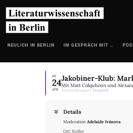
Zum
Inhalt
springen
NEULICH IN BERLIN
IM GESPRÄCH MIT …
POS
Jakobiner-Klub: Mar
MI
24
Mit Matt Colquhoun und Alexan
APR
Veranstaltungsart
Gespräch
Details
Moderation
Adelaide Ivánova
Ort: Keller