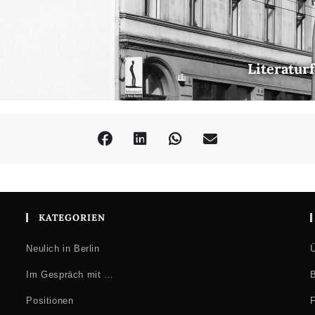
Literatur
KATEGORIEN
Neulich in Berlin
Ü
Im Gespräch mit …
B
Positionen
F