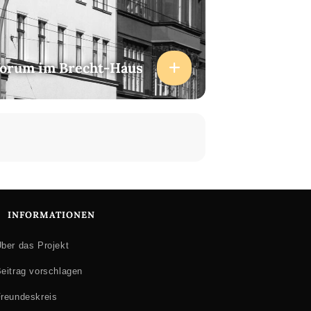
forum im Brecht-Haus
INFORMATIONEN
ber das Projekt
eitrag vorschlagen
reundeskreis