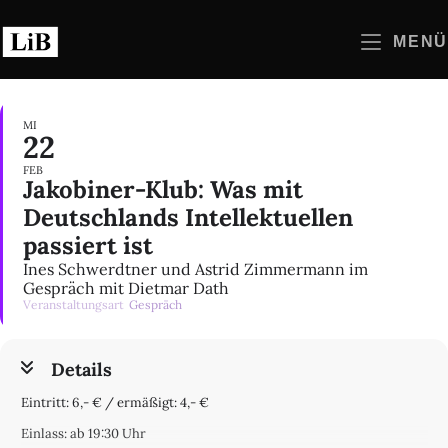
Zum
Inhalt
MENÜ
springen
MI
22
FEB
Jakobiner-Klub: Was mit
Deutschlands Intellektuellen
passiert ist
Ines Schwerdtner und Astrid Zimmermann im
Gespräch mit Dietmar Dath
Veranstaltungsart
Gespräch
Details
Eintritt: 6,- € / ermäßigt: 4,- €
Einlass: ab 19:30 Uhr