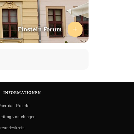
Einstein Forum
INFORMATIONEN
ber das Projekt
eitrag vorschlagen
reundeskreis