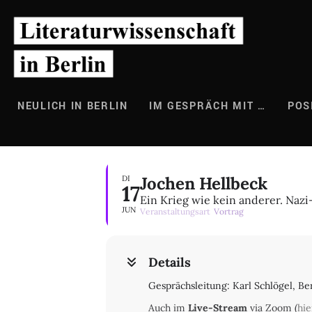
Zum
Inhalt
springen
NEULICH IN BERLIN
IM GESPRÄCH MIT …
POS
Jochen Hellbeck
DI
17
Ein Krieg wie kein anderer. Naz
JUN
Veranstaltungsart
Vortrag
Details
Gesprächsleitung: Karl Schlögel, Be
Auch im
Live-Stream
via Zoom (
hie