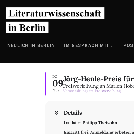
Zum
Inhalt
springen
NEULICH IN BERLIN
IM GESPRÄCH MIT …
POS
Jörg-Henle-Preis für
DO
09
Preisverleihung an Marlen Hob
NOV
Veranstaltungsart
Preisverleihung
Details
Laudatio:
Philipp Theisohn
Eintritt frei. Anmeldung erbeten a