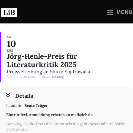
Zum
Inhalt
MENÜ
springen
MI
10
DEZ
Jörg-Henle-Preis für
Literaturkritik 2025
Preisverleihung an Shirin Sojitrawalla
Veranstaltungsart
Preisverleihung
Details
Laudatio:
Beate Tröger
Eintritt frei. Anmeldung erbeten an mail@lcb.de.
Der Jörg-Henle-Preis für Literaturkritik geht dieses Jahr an Shirin
Sojitrawalla: