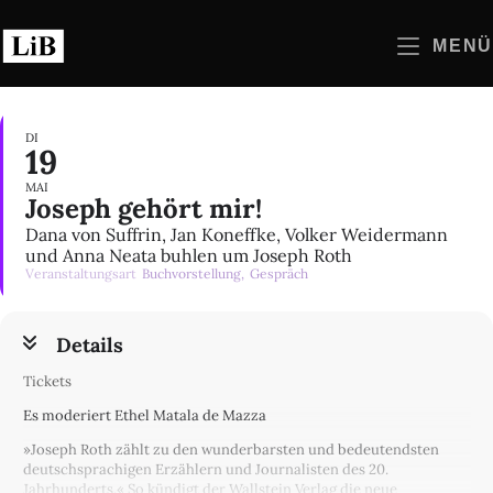
Zum
Inhalt
MENÜ
springen
DI
19
MAI
Joseph gehört mir!
Dana von Suffrin, Jan Koneffke, Volker Weidermann
und Anna Neata buhlen um Joseph Roth
Veranstaltungsart
Buchvorstellung,
Gespräch
Details
Tickets
Es moderiert Ethel Matala de Mazza
»Joseph Roth zählt zu den wunderbarsten und bedeutendsten
deutschsprachigen Erzählern und Journalisten des 20.
Jahrhunderts.« So kündigt der Wallstein Verlag die neue