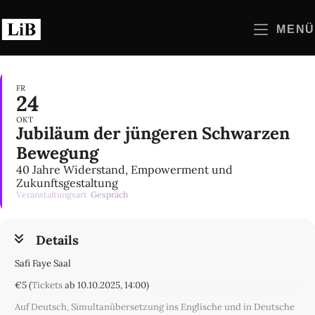
Zum
Inhalt
MENÜ
springen
FR
24
OKT
Jubiläum der jüngeren Schwarzen
Bewegung
40 Jahre Widerstand, Empowerment und
Zukunftsgestaltung
Veranstaltungsart
Gespräch
Details
Safi Faye Saal
€5 (
Tickets
ab 10.10.2025, 14:00)
Auf Deutsch, Simultanübersetzung ins Englische und in Deutsche