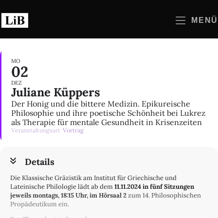
Zum
Inhalt
MENÜ
springen
MO
02
DEZ
Juliane Küppers
Der Honig und die bittere Medizin. Epikureische
Philosophie und ihre poetische Schönheit bei Lukrez
als Therapie für mentale Gesundheit in Krisenzeiten
Veranstaltungsart
Vortrag
Details
Die Klassische Gräzistik am Institut für Griechische und
Lateinische Philologie lädt ab dem
11.11.2024 in fünf Sitzungen
jeweils montags, 18:15 Uhr, im Hörsaal 2
zum 14. Philosophischen
Propädeutikum ein.