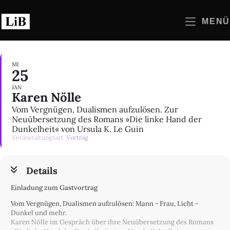
Zum
Inhalt
MENÜ
springen
MI
25
JAN
Karen Nölle
Vom Vergnügen, Dualismen aufzulösen. Zur
Neuübersetzung des Romans »Die linke Hand der
Dunkelheit« von Ursula K. Le Guin
Veranstaltungsart
Vortrag
Details
Einladung zum Gastvortrag
Vom Vergnügen, Dualismen aufzulösen: Mann - Frau, Licht -
Dunkel und mehr.
Karen Nölle im Gespräch über ihre Neuübersetzung des Romans