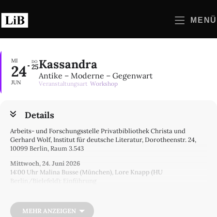
Zum
Inhalt
MENÜ
springen
Kassandra
MI
DO
24
25
Antike – Moderne – Gegenwart
JUN
Veranstaltungsart
Workshop
Details
Arbeits- und Forschungsstelle Privatbibliothek Christa und
Gerhard Wolf, Institut für deutsche Literatur, Dorotheenstr. 24,
10099 Berlin, Raum 3.543
Mittwoch, 24. Juni 2026
14:00 Uhr Malina Busse (München), Lore Knapp (HU
Berlin/Bielefeld): Einführung
14:15 Uhr Therese Fuhrer (München): Senecas Modellierung der
Kassandra-Figur
15:15 Uhr Marta Lietti (FU Berlin/Gent): Körperlichkeit und
MEHR ANZEIGEN
Stimme der Kassandra bei Aischylos, Lykophron und Rosas