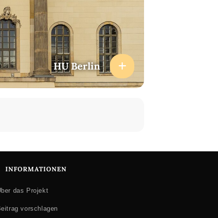
HU Berlin
INFORMATIONEN
ber das Projekt
eitrag vorschlagen