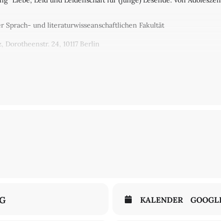
ng "Liebe, Leid und Leidenschaft für (junge) Lesende. Von Adolesz
er Sprach- und literaturwisseanschaftlichen Fakultät
 Dorotheenstr. 24, 10117 Berlin
NG
KALENDER
GOOGL