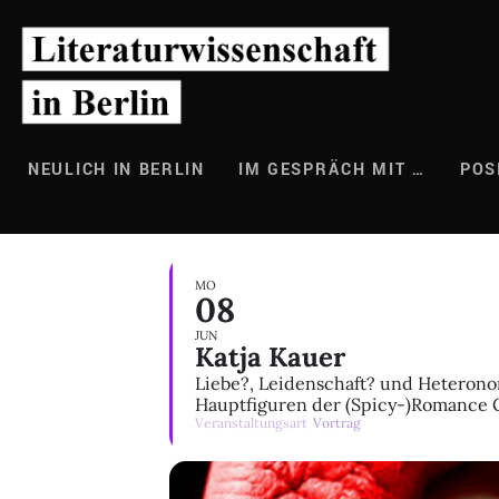
Zum
Inhalt
springen
NEULICH IN BERLIN
IM GESPRÄCH MIT …
POS
MO
08
JUN
Katja Kauer
Liebe?, Leidenschaft? und Heteronor
Hauptfiguren der (Spicy-)Romance 
Veranstaltungsart
Vortrag