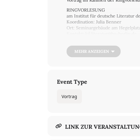
Vortrag im Rahmen der Ringvorlesu
RINGVORLESUNG
am Institut für deutsche Literatur d
Koordination: Julia Benner
Ort: Seminargebäude am Hegelplatz,
Kontakt: kjl.literatur@hu-berlin.de
MEHR ANZEIGEN
Event Type
Vortrag
LINK ZUR VERANSTALTU