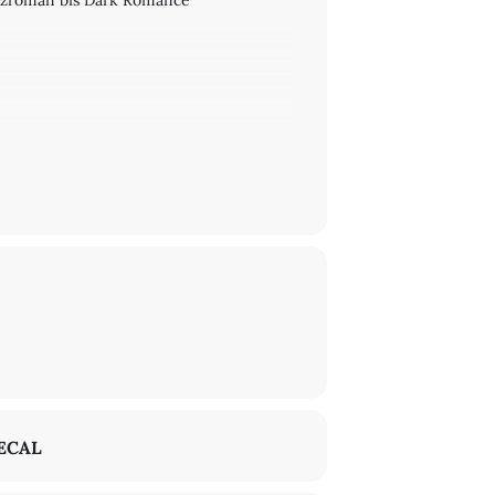
enzroman bis Dark Romance"
ECAL