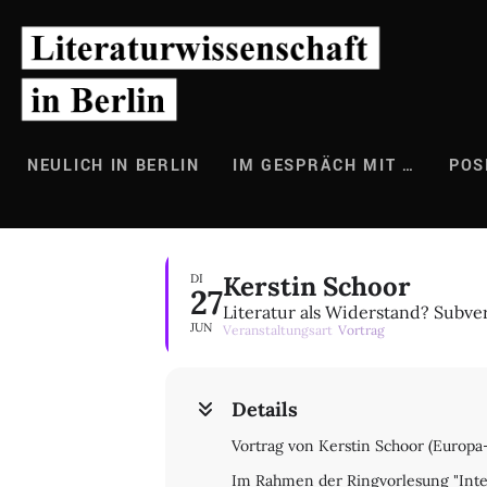
Zum
Inhalt
springen
NEULICH IN BERLIN
IM GESPRÄCH MIT …
POS
Kerstin Schoor
DI
27
Literatur als Widerstand? Subv
JUN
Veranstaltungsart
Vortrag
Details
Vortrag von Kerstin Schoor (Europa
Im Rahmen der Ringvorlesung "Inter