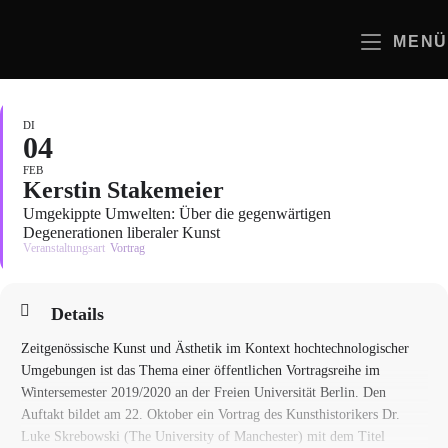
Zum
Inhalt
MENÜ
springen
DI
04
FEB
Kerstin Stakemeier
Umgekippte Umwelten: Über die gegenwärtigen
Degenerationen liberaler Kunst
Veranstaltungsart
Vortrag
Details
Zeitgenössische Kunst und Ästhetik im Kontext hochtechnologischer
Umgebungen ist das Thema einer öffentlichen Vortragsreihe im
Wintersemester 2019/2020 an der Freien Universität Berlin. Den
Auftakt bildet am 22. Oktober ein Vortrag des Kunsthistorikers Dr.
Luke Skrebowski (The University of Manchester) mit dem Titel