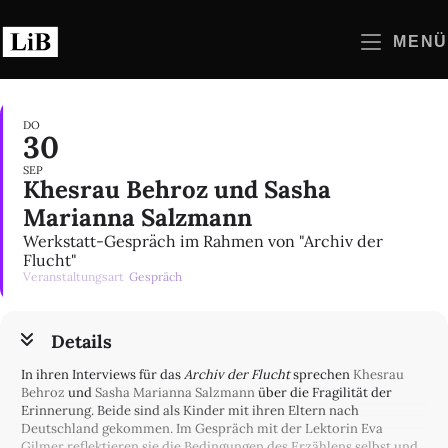
Zum
Inhalt
MENÜ
springen
DO
30
SEP
Khesrau Behroz und Sasha
Marianna Salzmann
Werkstatt-Gespräch im Rahmen von "Archiv der
Flucht"
Veranstaltungsart
Gespräch
Details
In ihren Interviews für das
Archiv der Flucht
sprechen
Khesrau
Behroz
und
Sasha Marianna Salzmann
über die Fragilität der
Erinnerung. Beide sind als Kinder mit ihren Eltern nach
Deutschland gekommen. Im Gespräch mit der Lektorin Eva
Gilmer reflektieren sie die Bedingungen des Erzählens selbst und