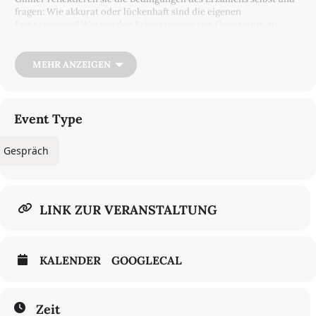
fragen: Wie akkurat oder lückenhaft sind die eigenen
Erinnerungen? Wie werden Erinnerungen von Generation zu
Generation weitergereicht und dabei verändert? Welche Ängste,
welche Erwartungen der Eltern oder Großeltern werden
übertragen, welche Erfahrungen verschwiegen, weil sie in dieser
MEHR ANZEIGEN
Gesellschaft unerwünscht sind oder beschämen? Welchen
dramaturgischen Anforderungen folgt das Erzählen von Flucht
und Vertreibung, aber auch von Ankommen und Diaspora?
Event Type
Gespräch
LINK ZUR VERANSTALTUNG
KALENDER
GOOGLECAL
Zeit