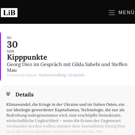
Zum
Inhalt
MENÜ
springen
SO
30
MÄR
Kipppunkte
Georg Diez im Gespräch mit Gilda Sahebi und Steffen
Mau
Veranstaltungsart
Buchvorstellung,
Gespräch
Details
Klimawandel, die Kriege in der Ukraine und im Nahen Osten, ein
zur Ideologie gewordener Kapitalismus, Technologie, die nur als
Bedrohung wahrgenommen wird, eine erschöpfte Demokratie,
wirtschaftliche Ungleichheit – wenn die Krisen der Gegenwart
verstanden werden wollen, müssen dem Journalisten Georg Diez
nach die Neunzigerjahre neu betrachtet werden. Die