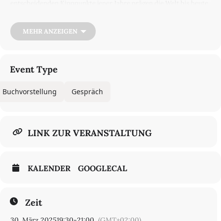
entscheidenden Kipppunkte jener Jahre prägen die Welt bis heute.
Sie zu verstehen ermöglicht Wege, wie aus den Fehlern der
Vergangenheit Visionen und Alternativen für eine demokratische,
wirtschaftliche und technologische Zukunft entwickelt werden
MEHR ANZEIGEN
können.
Event Type
Buchvorstellung
Gespräch
LINK ZUR VERANSTALTUNG
KALENDER
GOOGLECAL
Zeit
30. März 2025
19:30
-
21:00
(GMT+02:00)