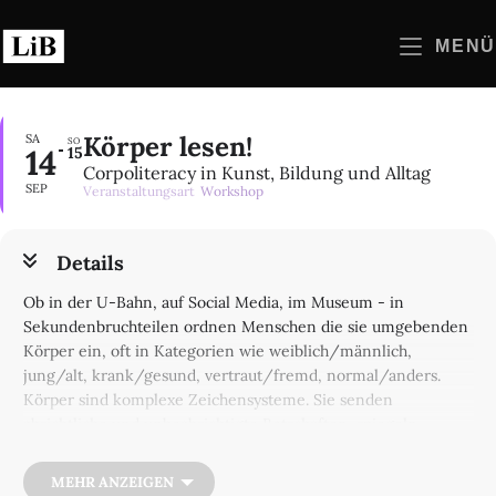
Zum
Inhalt
MENÜ
springen
Körper lesen!
SA
SO
14
15
Corpoliteracy in Kunst, Bildung und Alltag
SEP
Veranstaltungsart
Workshop
Details
Ob in der U-Bahn, auf Social Media, im Museum - in
Sekundenbruchteilen ordnen Menschen die sie umgebenden
Körper ein, oft in Kategorien wie weiblich/männlich,
jung/alt, krank/gesund, vertraut/fremd, normal/anders.
Körper sind komplexe Zeichensysteme. Sie senden
absichtliche und unbeabsichtigte Botschaften, spiegeln
Traditionen und aktuelle Trends, die vom Gegenüber – oft
unbewusst – interpretiert werden. Corpoliteracy, oder
MEHR ANZEIGEN