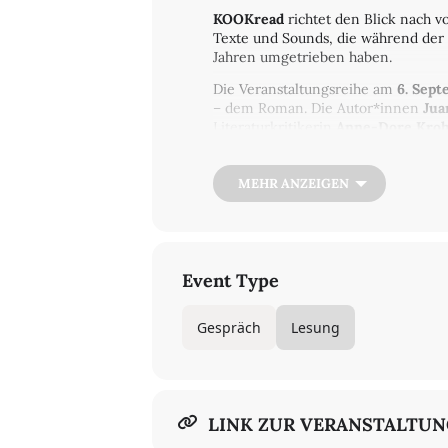
KOOKread
richtet den Blick nach 
Texte und Sounds, die während der
Jahren umgetrieben haben.
Die Veranstaltungsreihe am
6. Sep
– dem Roman. Die Autor*innen
Jua
Literaturkritikerin
Anne-Dore Kro
literarische Perspektiven in Songs 
Der Roman ist die meistgelesene li
MEHR ANZEIGEN
macht den Roman als Gattung für Au
Grenzen? Wie zeitgemäß ist diese 
aufgeheizter gesellschaftlicher D
und für die Zukunft aufzeigen? Un
Event Type
Moderation:
Anne-Dore Krohn (Lite
Gespräch
Lesung
LINK ZUR VERANSTALTU