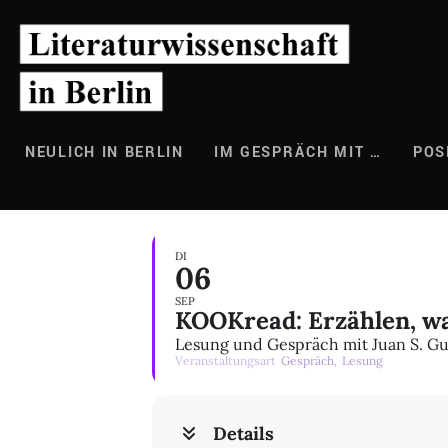
Zum
Inhalt
springen
NEULICH IN BERLIN
IM GESPRÄCH MIT …
POS
DI
06
SEP
KOOKread: Erzählen, wa
Lesung und Gespräch mit Juan S. Gu
Veranstaltungsart
Gespräch,
Lesung
Details