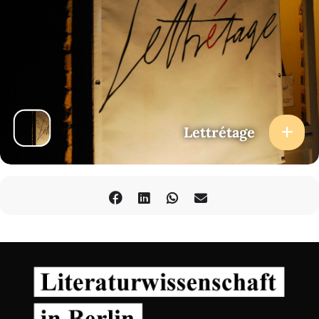
Österreich und Deutschland inszeniert und mehrfach
ausgezeichnet wurden, sowie Hörspiele. Zuletzt erschien ihr
Theaterstück WAS ZÜNDET, WAS BRENNT (Rowohlt Theaterverlag,
2021) und ihr Hörspiel WIR ESEL (WDR, 2022). 2022 erschien ihr
Erzählband BRAUCHBARE MENSCHEN (edition suhrkamp), der mit
dem Robert-Walser-Preis ausgezeichnet wurde.
KOOKread – TEXTE, SOUNDS, DISKURSE
ist eine
Veranstaltungsreihe des unabhängigen Künstler:innen-
Netzwerks
KOOK e.V.
(Projektleitung: Eric Schumacher,
Kuration: Jutta Büchter, Josepha Conrad, Alexander Gumz, Eric
Lettrétage
Schumacher)
In Kooperation mit der
Lettrétage
. Mit freundlicher
Unterstützung der
Senatsverwaltung für Kultur und Europa
.
Präsentiert von
taz
.