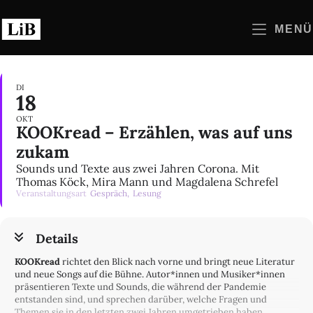
Zum
Inhalt
MENÜ
springen
DI
18
OKT
KOOKread – Erzählen, was auf uns
zukam
Sounds und Texte aus zwei Jahren Corona. Mit
Thomas Köck, Mira Mann und Magdalena Schrefel
Veranstaltungsart
Gespräch,
Lesung
Details
KOOKread
richtet den Blick nach vorne und bringt neue Literatur
und neue Songs auf die Bühne. Autor*innen und Musiker*innen
präsentieren Texte und Sounds, die während der Pandemie
entstanden sind, und sprechen darüber, welche Fragen und
Themen sie in den letzten zwei Jahren umgetrieben haben.