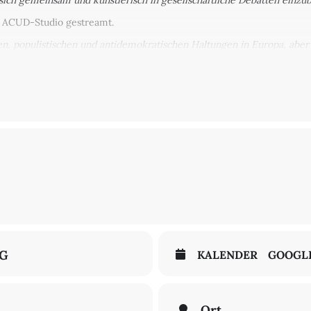
sich gemeinsam und künstlerisch in gesellschaftliche Debatten einzu
m ACUD-Studio gestreamt.
, populistischen und antidemokratischen Haltungen in Europa, aber a
gen globalen Krisen, Kriegen und Flucht, Klimawandel und Rohstoffve
Initiativen zusammengefunden, die sich aktiv und künstlerisch in die 
nd Künstler*innen aus Kriegs- und Krisengebieten, wie die Initiati
d gegen soziale Kälte an. Sie wollen etwas beitragen im Kampf gege
sseur, Theater- und Drehbuchautor. Theater ist für ihn vor allem ein 
schlag in der Kölner Keupstraße entwickelte er gemeinsam mit An
as Schauspiel Frankfurt.
erbücher, Kolumnen und Essays. Sie ist Gründerin mehrerer Initiati
iter Schreiben
, auf der Autor*innen aus Kriegs- und Krisengebiete
mit gesellschaftspolitischem Einschlag. Sie ist Mitglied der Berline
n Lesebühne
parallelgesellschaft
in Berlin Neukölln. Seit 2016 leitet s
NG
KALENDER
GOOGL
Lena Stoehrfaktor
bringt sich seit 2004 mit rotzigen Styles in die 
 Texte finden sich auf drei Solo-Alben und drei Crew-Alben mit "Cone
lternative Räume.
Ort