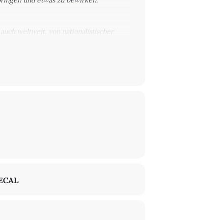
bringen und etwas zu bewirken
.
uch weltweit, von nationalistischer
rknappung haben sich in den letzten
gesellschaftlichen Diskurse einbringen.
ve „Weiter Schreiben“
.
Sie
arbeiten
n Rassismus, Nationalismus und
solidarischer Raum. Seine Arbeit „Die
wohner*innen und Betroffenen. Zuletzt
ven, u.a. des Aktionsbündnisses WIR
n mit deutschsprachigen Autor*innen
r Lesebühne
Spree vom Weizen
und
ie Schreibworkshops für Jugendliche und
ECAL
Berliner HipHop-Landschaft ein. Ihre
xion Musical". Sie engagiert sich in