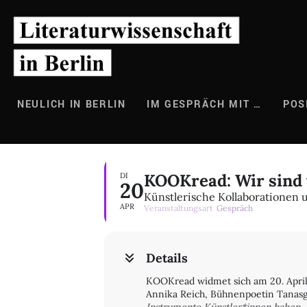
Zum
Inhalt
springen
NEULICH IN BERLIN
IM GESPRÄCH MIT …
POS
KOOKread: Wir sind 
DI
20
Künstlerische Kollaborationen u
APR
Veranstaltungsart
Gespräch
Details
KOOKread widmet sich am 20. April 
Annika Reich, Bühnenpoetin Tanasg