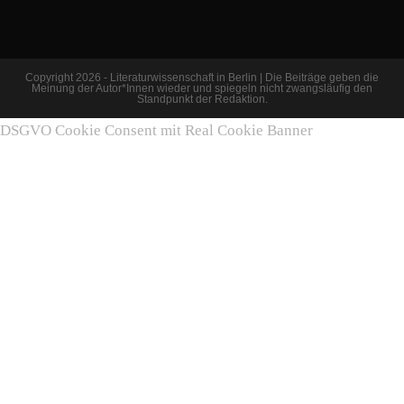
Copyright 2026 - Literaturwissenschaft in Berlin | Die Beiträge geben die
Meinung der Autor*Innen wieder und spiegeln nicht zwangsläufig den
Standpunkt der Redaktion.
DSGVO Cookie Consent mit Real Cookie Banner