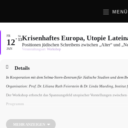
Zum
Inhalt
MENÜ
springen
FR
Krisenhaftes Europa, Utopie Latei
SA
12
13
Positionen jüdischen Schreibens zwischen „Alter“ und „N
JAN
Veranstaltungsart
Workshop
Details
In Kooperation mit dem Selma-Stern-Zentrum für Jüdische Studien und dem Ibe
Organisation: Prof. Dr. Liliana Ruth Feierstein & Dr. Linda Maeding, Institut
Der Workshop erforscht das Spannungsfeld utopischer Vorstellungen zwischen 
Programm
11. Januar 2024
Ibero-Amerikanisches Institut, Sala Simón Bolívar
18:00 Eröffnungsvortrag Juan Pro (Sevilla): Las esperanzas europeas ante el es
MEHR ANZEIGEN