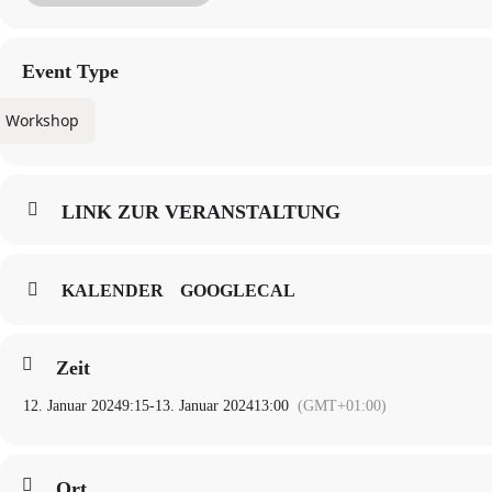
Moderation und Kommentar: Liliana Ruth Feierstein
12. Januar 2024
Institut für Kulturwissenschaft, Raum 4.30
Event Type
9.15-9.30 Workshop-Eröffnung und Grußwort: Liliana Ruth Feierstein, Linda 
9.30-10.15 Caspar Battegay (Basel): Von Atlantis an den Amazonas: Juden in d
Workshop
10.15-11.00 Marisa Siguan (Barcelona): Max Aub zwischen den Welten. Heimat
11.00-11.30 Kaffee
LINK ZUR VERANSTALTUNG
11.30-12.15 Susanne Zepp (Essen): Flucht in die Zukunft: Das translinguale W
12.15-13.00 Linda Maeding (Berlin): Reduzierte Utopien? Zur Poetik von Text
13:00-14:15 Mittagspause
KALENDER
GOOGLECAL
14:15-15:00 Cynthia Gabbay (Berlin): Resistencia lingüística y reparación hist
15:00-15:45Clara Ruvituso (Berlin): Biografien am Rande: Elena Hochman, 
Zeit
15:45-16:15 Kaffee
12. Januar 2024
9:15
-
13. Januar 2024
13:00
(GMT+01:00)
16:15-17:00 Ludovica Picchi (Rom): Contar la historia de los vencidos: una c
Buchhandlung Schwarze Risse, Gneisenaustr. 2A20:00LESUNG mit Agustín Com
13. Januar 2024
Ort
Institut für Kulturwissenschaft, Raum 4.30