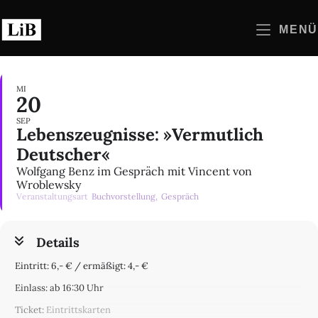
Zum
Inhalt
MENÜ
springen
MI
20
SEP
Lebenszeugnisse: »Vermutlich
Deutscher«
Wolfgang Benz im Gespräch mit Vincent von
Wroblewsky
Veranstaltungsart
Buchvorstellung,
Gespräch
Details
Eintritt: 6,- € / ermäßigt: 4,- €
Einlass: ab 16:30 Uhr
Ticket:
Eintrittskarten