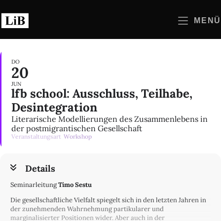
Zum
Inhalt
MENÜ
springen
DO
20
JUN
lfb school: Ausschluss, Teilhabe,
Desintegration
Literarische Modellierungen des Zusammenlebens in
der postmigrantischen Gesellschaft
Veranstaltungsart
Workshop
Details
Seminarleitung
Timo Sestu
Die gesellschaftliche Vielfalt spiegelt sich in den letzten Jahren in
der zunehmenden Wahrnehmung partikularer und
marginalisierter Positionen wider. Aber auch in der