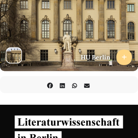
e
dans les premières décennies du XX
siècle ? Quelles stratégies
narratives des écrivain·e·s comme Léon Schwarz-Abrys ou Louis
Wolfson développent-ils pour représenter le quotidien dans les
hôpitaux psychiatriques ou l’expérience subjective de la maladie
mentale ? Quel est le rôle d’acteur·rice·s tel·le·s qu’Alfred Döblin,
Frantz Fanon ou Unica Zürn qui, en tant que médecins ou
patient·e·s, servent d’intermédiaires entre les deux sphères ?
Comment les techniques de notation psychiatriques et les modes
d’écriture des récits de cas évoluent-ils au cours des changements
de paradigme épistémologiques au sein de la discipline
HU Berlin
psychiatrique et comment sont-ils adaptés ou contrecarrés dans
les textes littéraires ? Comment la fonction de la narration dans le
processus thérapeutique évolue-t-elle ?
Faudra-t-il adapter les catégories d’analyse littéraire et d’histoire
e
des savoirs qui ont fait leurs preuves dans l’étude du XIX
siècle
lorsqu’il s’agit d’explorer les relations entre l’écriture littéraire et
le savoir psychopathologique qui se sont développées
après
« l’âge
d’or de l’aliénisme », dans le contexte des bouleversements
poétologiques et épistémologiques survenus depuis l’entre-deux-
guerres ?
Programm(e)