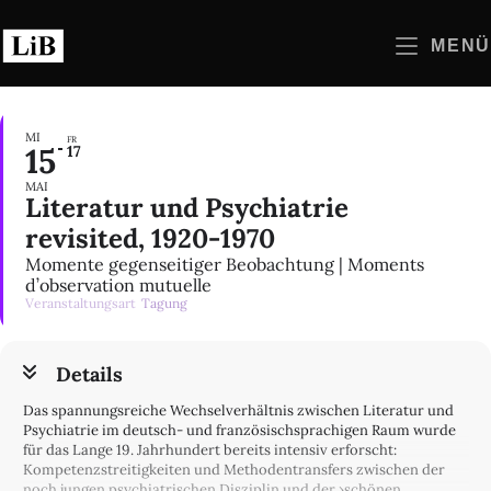
Zum
Inhalt
MENÜ
springen
MI
FR
15
17
MAI
Literatur und Psychiatrie
revisited, 1920-1970
Momente gegenseitiger Beobachtung | Moments
d’observation mutuelle
Veranstaltungsart
Tagung
Details
Das spannungsreiche Wechselverhältnis zwischen Literatur und
Psychiatrie im deutsch- und französischsprachigen Raum wurde
für das Lange 19. Jahrhundert bereits intensiv erforscht:
Kompetenzstreitigkeiten und Methodentransfers zwischen der
noch jungen psychiatrischen Disziplin und der ›schönen