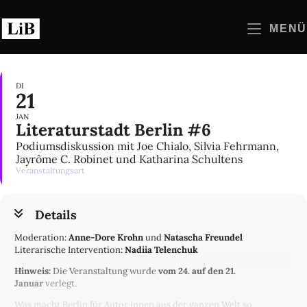
Zum
Inhalt
MENÜ
springen
DI
21
JAN
Literaturstadt Berlin #6
Podiumsdiskussion mit Joe Chialo, Silvia Fehrmann,
Jayrôme C. Robinet und Katharina Schultens
Veranstaltungsart
Details
Moderation:
Anne-Dore Krohn
und
Natascha Freundel
Literarische Intervention:
Nadiia Telenchuk
Hinweis:
Die Veranstaltung wurde
vom 24. auf den 21.
Januar
verlegt.
Was macht Berlin für Autor·innen aus der ganzen Welt so