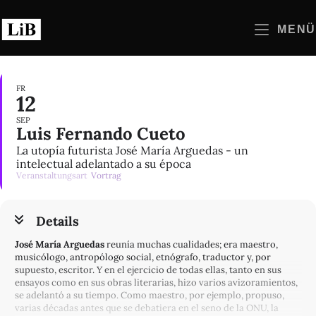
Zum
Inhalt
MENÜ
springen
FR
12
SEP
Luis Fernando Cueto
La utopía futurista José María Arguedas - un
intelectual adelantado a su época
Veranstaltungsart
Vortrag
Details
José María Arguedas
reunía muchas cualidades; era maestro,
musicólogo, antropólogo social, etnógrafo, traductor y, por
supuesto, escritor. Y en el ejercicio de todas ellas, tanto en sus
ensayos como en sus obras literarias, hizo varios avizoramientos,
se adelantó a su tiempo. Como maestro, por ejemplo, propuso,
varias décadas antes que se debatiera en el seno de la ONU, la