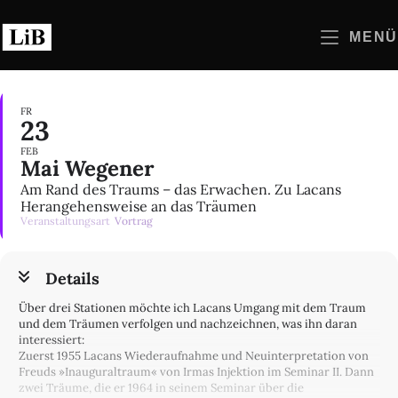
Zum
Inhalt
MENÜ
springen
FR
23
FEB
Mai Wegener
Am Rand des Traums – das Erwachen. Zu Lacans
Herangehensweise an das Träumen
Veranstaltungsart
Vortrag
Details
Über drei Stationen möchte ich Lacans Umgang mit dem Traum
und dem Träumen verfolgen und nachzeichnen, was ihn daran
interessiert:
Zuerst 1955 Lacans Wiederaufnahme und Neuinterpretation von
Freuds »Inauguraltraum« von Irmas Injektion im Seminar II. Dann
zwei Träume, die er 1964 in seinem Seminar über die