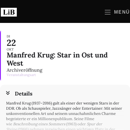
Zum
Inhalt
MENÜ
springen
DI
22
OKT
Manfred Krug: Star in Ost und
West
Archiveröffnung
Veranstaltungsart
Details
Manfred Krug (1937–2016) galt als einer der wenigen Stars in der
DDR. Ob als Schauspieler, Jazzsänger oder Entertainer: Mit seiner
unkonventionellen Art und seinem unnachahmlichen Charme
begeisterte er ein Millionenpublikum. Seine Filme
wie
Beschreibung eines Sommers
(1963) oder
Spur der
Steine
(1966) nehmen inzwischen einen wichtigen Platz in der