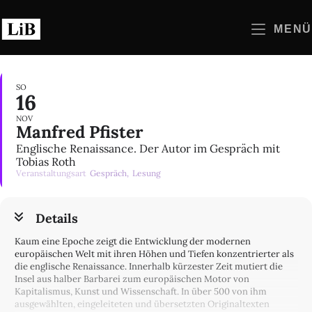
Zum
Inhalt
MENÜ
springen
SO
16
NOV
Manfred Pfister
Englische Renaissance. Der Autor im Gespräch mit
Tobias Roth
Veranstaltungsart
Gespräch,
Lesung
Details
Kaum eine Epoche zeigt die Entwicklung der modernen
europäischen Welt mit ihren Höhen und Tiefen konzentrierter als
die englische Renaissance. Innerhalb kürzester Zeit mutiert die
Insel aus halber Barbarei zum europäischen Motor von
Kapitalismus, Kunst und Wissenschaft. In über 500 von ihm
ausgewählten, eingeleiteten und übersetzten Originaltexten