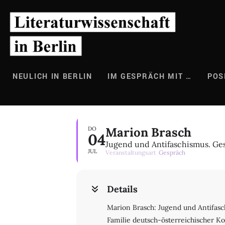
Zum
Inhalt
springen
NEULICH IN BERLIN
IM GESPRÄCH MIT …
POS
Marion Brasch
DO
04
Jugend und Antifaschismus. Ge
JUL
Veranstaltungsart
Gespräch
Details
Marion Brasch: Jugend und Antifasc
Familie deutsch-österreichischer K