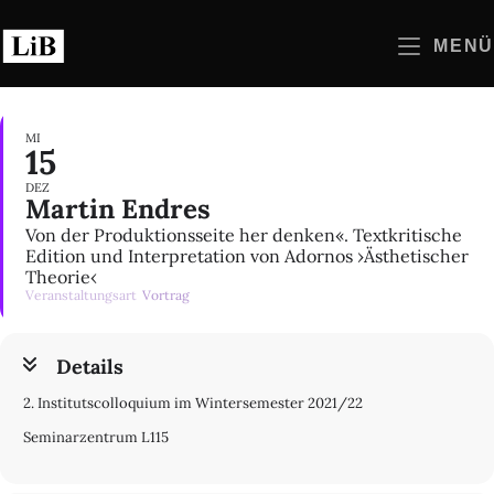
Zum
Inhalt
MENÜ
springen
MI
15
DEZ
Martin Endres
Von der Produktionsseite her denken«. Textkritische
Edition und Interpretation von Adornos ›Ästhetischer
Theorie‹
Veranstaltungsart
Vortrag
Details
2. Institutscolloquium im Wintersemester 2021/22
Seminarzentrum L115