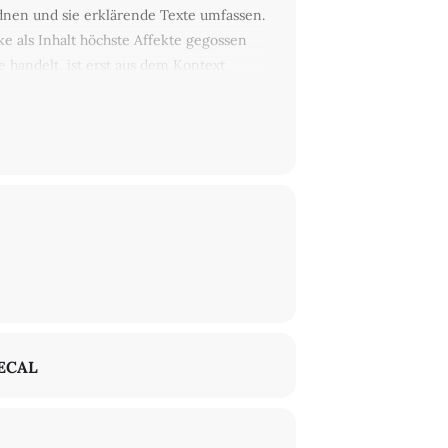
ordnen und sie erklärende Texte umfassen.
ke als Inhalt höchste Affekte gegossen
 handelt, ist erst aus dem Kontext
s zum mörderischen Menschenfraß«
nd Judaist, er leitet das Projekt Aby
ECAL