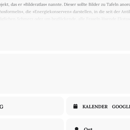
jekt, das er »Bilderatlas« nannte. Dieser sollte Bilder zu Tafeln an
osformeln«, die »Energiekonserven« darstellen, in die seit der Anti
äglichen Schmerz oder um beglückende, alle Fesseln lösende Ekstase
ht eine Gebärdensprache, die »von der hilflosen Versunkenheit bi
en deutlich gemacht wird. Martin Treml ist Religionswissenschaftler u
NG
KALENDER
GOOGL
Ort