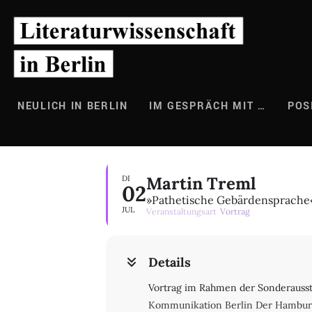
Zum
Inhalt
springen
NEULICH IN BERLIN
IM GESPRÄCH MIT …
POS
Martin Treml
DI
02
»Pathetische Gebärdensprache«.
JUL
Veranstaltungsart
Vortrag
Details
Vortrag im Rahmen der Sonderausste
Kommunikation Berlin Der Hamburger