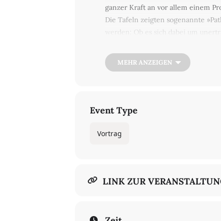
ganzer Kraft an vor allem einem Pro
Die Tafeln zeigten sogenannte »Path
werden: Ob es sich dabei um unertr
bestimmbar. Im Zentrum dessen ste
reicht, wie an ausgewählten Beispiel
MEHR ANZEIGEN
Warburg und die Religionskulturen.
Event Type
Vortrag
LINK ZUR VERANSTALTU
Zeit