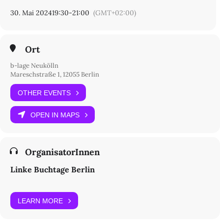
Dimension von Körpern und zu Begehren als transformativer
30. Mai 2024
19:30
-
21:00
(GMT+02:00)
Kraft. Zu Ihren Büchern zählen Politische Körper. Von Sorge und
Solidarität (Matthes & Seitz 2022), Begehrenswert. Erotisches
Kapital und Authentizität als Ware (Matthes & Seitz 2023) und im
Herbst erscheinend Universalismus von unten. Eine Theorie
Ort
radikaler Gleichheit (Suhrkamp 2024).
b-lage Neukölln
Mareschstraße 1, 12055 Berlin
OTHER EVENTS
OPEN IN MAPS
OrganisatorInnen
Linke Buchtage Berlin
LEARN MORE