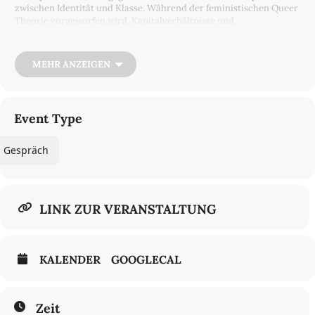
zwischen Identität und Klasse. Während der feministischen Queer
Theorie vorgeworfen wird, Kapitalverhältnisse und
gesellschaftliche Strukturen nicht mitzudenken, wird die
Herstellung von Geschlecht seitens marxistischer Analysen
untertheoretisiert und die Rolle von Sexualität und Begehren für
MEHR ANZEIGEN
den Kapitalismus oftmals ausgeblendet. Demgegenüber zeichnet
sich ein materialistischer Queerfeminismus durch eine
antikapitalistische sowie queerfeministische Theorie und Praxis
aus.
Event Type
In der Lesung geht es um historische und aktuelle
Verbindungslinien zwischen beiden Strömungen sowie aktuelle
Gespräch
theoretische Verknüpfungen eines materialistischen
Queerfeminismus. Im Anschluss werden politische Perspektiven
und Utopien einer sorgezentrierten Gesellschaft vorgestellt und
diskutiert.
LINK ZUR VERANSTALTUNG
Friederike Beier
beschäftigt sich in Forschung und Lehre mit
queer-feministischen, materialistischen und dekolonialen
Theorien zu Zeit, Geschlecht und Arbeit. Sie arbeitet im Bereich
Gender & Diversity am Otto-Suhr-Institut für Politikwissenschaft
KALENDER
GOOGLECAL
an der FU Berlin.
Jule Govrin
forscht als Philosoph*in und politische Autor*in an
der Schnittstelle von Feministischer Ökonomiekritik, Politischer
Zeit
Theorie, Sozialphilosophie und Ästhetik zur politischen