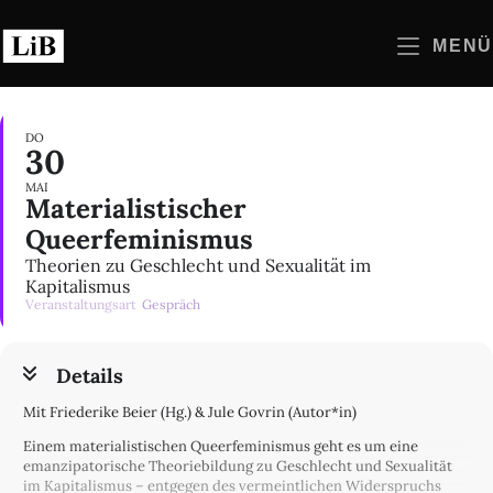
Zum
Inhalt
MENÜ
springen
DO
30
MAI
Materialistischer
Queerfeminismus
Theorien zu Geschlecht und Sexualität im
Kapitalismus
Veranstaltungsart
Gespräch
Details
Mit Friederike Beier (Hg.) & Jule Govrin (Autor*in)
Einem materialistischen Queerfeminismus geht es um eine
emanzipatorische Theoriebildung zu Geschlecht und Sexualität
im Kapitalismus – entgegen des vermeintlichen Widerspruchs