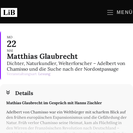
Zum
Inhalt
MENÜ
springen
MO
22
MAI
Matthias Glaubrecht
Dichter, Naturkundler, Welterforscher – Adelbert von
Chamisso und die Suche nach der Nordostpassage
Veranstaltungsart
Lesung
Details
Mathias Glaubrecht im Gespräch mit Hanns Zischler
Adelbert von Chamisso war ein Weltbürger mit scharfem Blick auf
den frühen europäischen Expansionismus und die Gefährdung der
Natur. Früh verlor Chamisso seine Heimat, kam als Flüchtling in
den Wirren der Französischen Revolution nach Deutschland –