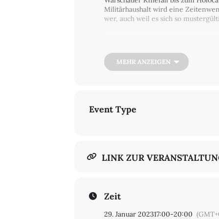
Warschauer Kniefall bis zum Holoca
Militärhaushalt wird eine Zeitenwe
wer, auch weil es sich so mustergü
Umschlag: Anzinger und Rasp, Mün
MEHR ANZEIGEN
Event Type
LINK ZUR VERANSTALTU
Zeit
29. Januar 2023
17:00
-
20:00
(GMT+0