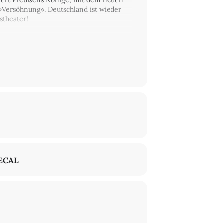
feiert Preußens Könige, mit dem neuen
 »Versöhnung«. Deutschland ist wieder
stheater!
ECAL