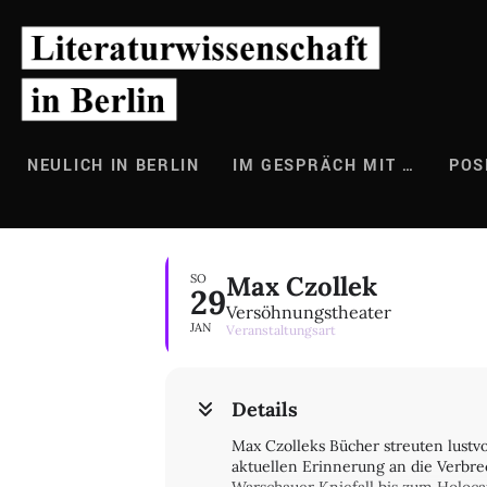
Zum
Inhalt
springen
NEULICH IN BERLIN
IM GESPRÄCH MIT …
POS
Max Czollek
SO
29
Versöhnungstheater
JAN
Veranstaltungsart
Details
Max Czolleks Bücher streuten lustvo
aktuellen Erinnerung an die Verbr