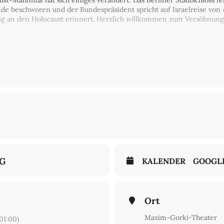
ust-Mahnmal hat sich einiges verändert: Das Berliner Stadtschloss 
nde beschworen und der Bundespräsident spricht auf Israelreise von
ltig an den Holocaust erinnert. Herzlich willkommen zum Versöhnung
chen
NG
KALENDER
GOOGL
Ort
Maxim-Gorki-Theater
1:00)