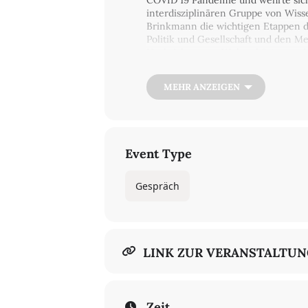
COVID­ 19­ Pandemie und wehrte sich
interdisziplinären Gruppe von Wisse
Brinkmann die wichtigen Etappen de
Politik und Gesellschaft und den Me
Nachrichten aus Wuhan hörten und 
Veranstaltungssprache: Deutsch
MEHR ANZEIGEN
Die Veranstaltung wird live gestrea
Moderation
Jörg Thadeusz
Preis
10
Event Type
Gespräch
LINK ZUR VERANSTALTU
Zeit