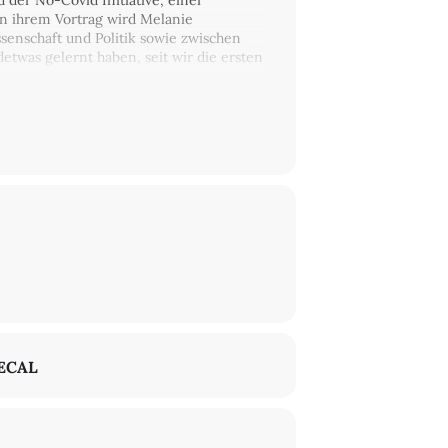
 der No-Covid Initiative, einer
 In ihrem Vortrag wird Melanie
enschaft und Politik sowie zwischen
etwas gelernt haben, seit wir die ersten
ECAL