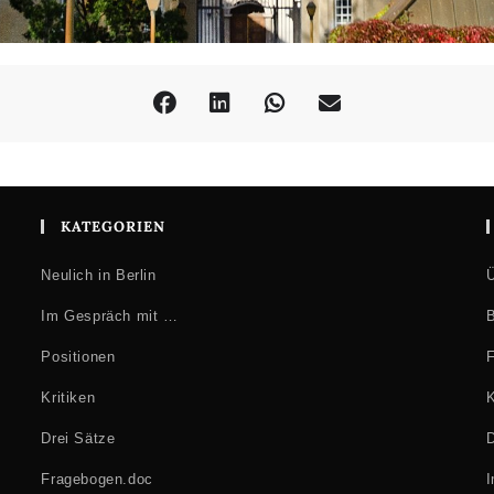
KATEGORIEN
Neulich in Berlin
Ü
Im Gespräch mit …
B
Positionen
F
Kritiken
K
Drei Sätze
D
Fragebogen.doc