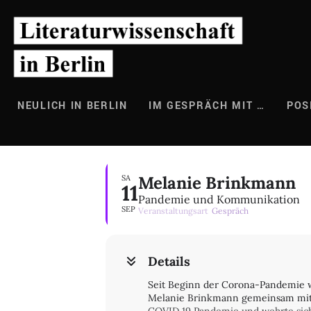
Zum
Inhalt
springen
NEULICH IN BERLIN
IM GESPRÄCH MIT …
POS
Melanie Brinkmann
SA
11
Pandemie und Kommunikation
SEP
Veranstaltungsart
Gespräch
Details
Seit Beginn der Corona-­Pandemie w
Melanie Brinkmann gemeinsam mit vi