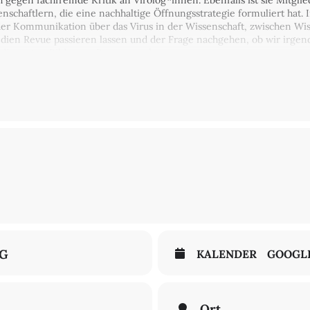
 gegen fachfremde Kritik an Virolog*innen. Ebenfalls ist sie Mitglied
nschaftlern, die eine nachhaltige Öffnungsstrategie formuliert hat.
r Kommunikation über das Virus in der Wissenschaft, zwischen Wiss
dien Revue passieren lassen und der Frage nachgehen, ob wir irgend
die ersten Bilder aus Bergamo sahen.
mt.
 Euro / ermäßigt 6
Ticketinfos
Ticket online kaufen
NG
KALENDER
GOOGL
Ort