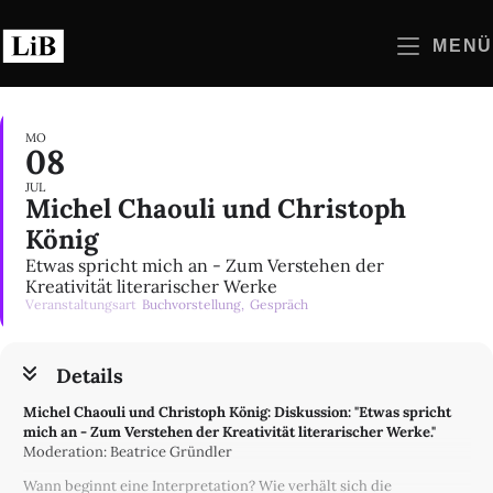
Zum
Inhalt
MENÜ
springen
MO
08
JUL
Michel Chaouli und Christoph
König
Etwas spricht mich an - Zum Verstehen der
Kreativität literarischer Werke
Veranstaltungsart
Buchvorstellung,
Gespräch
Details
Michel Chaouli und Christoph König: Diskussion: "Etwas spricht
mich an - Zum Verstehen der Kreativität literarischer Werke."
Moderation: Beatrice Gründler
Wann beginnt eine Interpretation? Wie verhält sich die