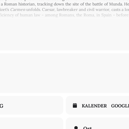
 a Roman historian, tracking down the site of the battle of Munda. 
izet’s
Carmen
unfolds. Caesar, lawbreaker and civil warrior, casts a l
fficiency of human law – among Romans, the Roma, in Spain – before 
g
ssicht nach hybrid statt. Nicht-SFB-Mitglieder melden sich bitte bei 
ink zugeschickt.
NG
KALENDER
GOOGL
Ort