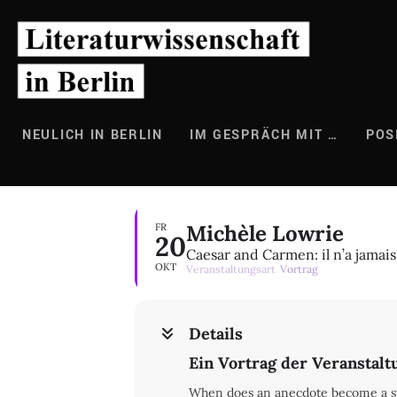
Zum
Inhalt
springen
NEULICH IN BERLIN
IM GESPRÄCH MIT …
POS
Michèle Lowrie
FR
20
Caesar and Carmen: il n’a jamais
OKT
Veranstaltungsart
Vortrag
Details
Ein Vortrag der Veranstalt
When does an anecdote become a sto