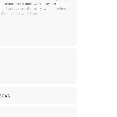
He encounters a man with a mysterious
ong shadow over the story, which invites
the divine law of God.
Interesse unter
info@sfb-episteme.de
an
ECAL