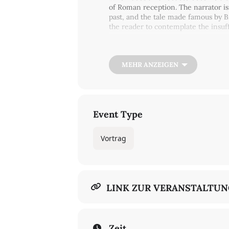
of Roman reception. The narrator is
past, and the tale made famous by B
the reader to contemplate the insu
Freie Universität Berlin
Villa des SFB Episteme in Bewegun
Schwendenerstraße 8
MEHR ANZEIGEN
14195 Berlin-Dahlem
Weitere Informationen
Die Veranstaltung findet aller Vorau
Event Type
und bekommen dann einen Zugangsl
Vortrag
LINK ZUR VERANSTALTU
Zeit