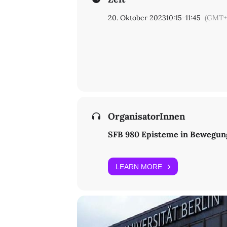
20. Oktober 2023
10:15
-
11:45
(GMT+
OrganisatorInnen
SFB 980 Episteme in Bewegun
LEARN MORE