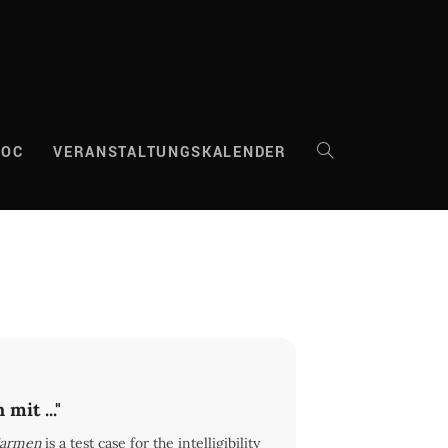
DOC
VERANSTALTUNGSKALENDER
WEBSITE-
SUCHE
UMSCHALTEN
it ..."
armen
is a test case for the intelligibility