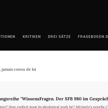
ITIONEN
KRITIKEN
DREI SÄTZE
FRAGEBOGEN.
, jamais connu de loi
ungsreihe "WissensFragen. Der SFB 980 im Gespräch m
ry? How explicit must its ideological work be? Mérimée’s novella
C