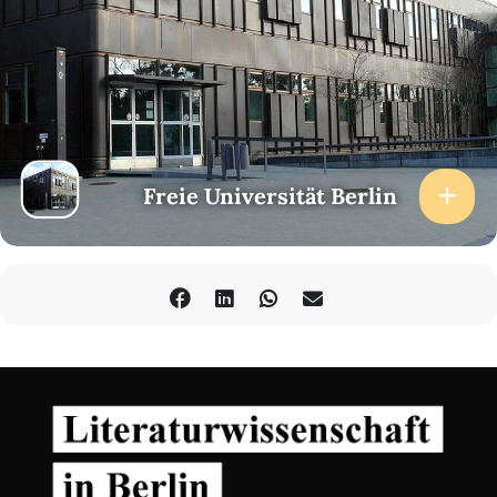
Šklovskij; von Albert Einstein bis zur japanischen Unterstützung
der Notgemeinschaft der Deutschen Wissenschaft.
Am Beginn der Vorlesungsreihe steht eine Podiumsdiskussion mit
dem ehemaligen Rektor der FU Berlin, Prof. Dr. Peter-André Alt,
Präsident der Hochschulrektorenkonferenz, der Autorin Kathrin
Röggla, Professorin an der Kunsthochschule für Medien, Köln und
stellvertretende Präsidentin der Berliner Akademie der Künste,
sowie mit dem Regisseur und Autor Andres Veiel und der
Komponistin Mayako Kubo.
Freie Universität Berlin