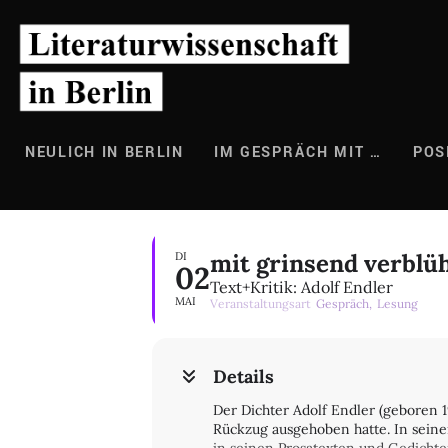
Zum
Inhalt
springen
NEULICH IN BERLIN
IM GESPRÄCH MIT …
POS
mit grinsend verblü
DI
02
Text+Kritik: Adolf Endler
MAI
Veranstaltungsart
Gespräch,
Lesung
Details
Der Dichter Adolf Endler (geboren 1
Rückzug ausgehoben hatte. In seine