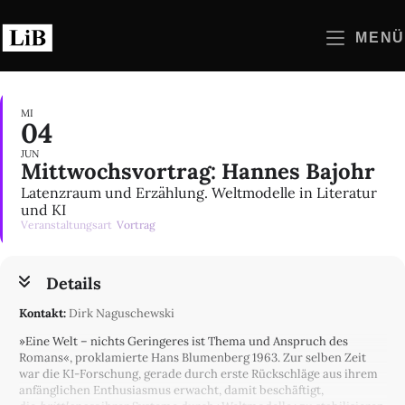
Zum
Inhalt
MENÜ
springen
MI
04
JUN
Mittwochsvortrag: Hannes Bajohr
Latenzraum und Erzählung. Weltmodelle in Literatur
und KI
Veranstaltungsart
Vortrag
Details
Kontakt:
Dirk Naguschewski
»Eine Welt – nichts Geringeres ist Thema und Anspruch des
Romans«, proklamierte Hans Blumenberg 1963. Zur selben Zeit
war die KI-Forschung, gerade durch erste Rückschläge aus ihrem
anfänglichen Enthusiasmus erwacht, damit beschäftigt,