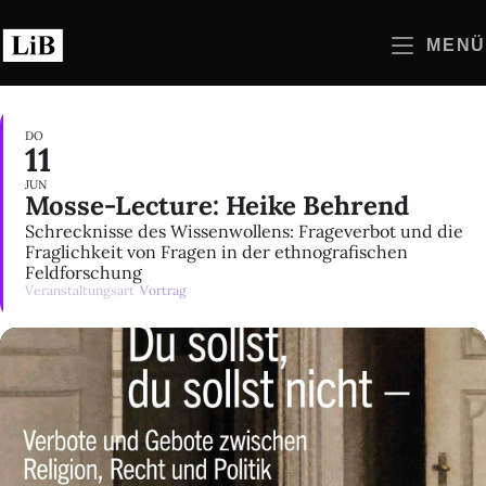
Zum
Inhalt
MENÜ
springen
DO
11
JUN
Mosse-Lecture: Heike Behrend
Schrecknisse des Wissenwollens: Frageverbot und die
Fraglichkeit von Fragen in der ethnografischen
Feldforschung
Veranstaltungsart
Vortrag