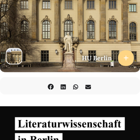
Gegenwartsbegriffs festhalten. Gerade die Jahre 2020 und 2021
haben deutlich gemacht, dass wir in einer Zeit des eklatanten
Anwesenheitsschwundes leben, wobei sich die Präsenz von
Personen, Räumen und Gegenständen scheinbar nur mit einem
Klick herstellen lässt. Mehr denn je hat sich Gegenwart darüber
hinaus als etwas erwiesen, das nicht einfach da ist, sondern im
Rahmen medialer, politischer, kultureller und sozialer Praktiken
hergestellt und organisiert wird. Die Mosse Lectures wollen jene
Performanz des Gegenwärtigen, aber auch gegenwärtige
Performanzen genauer in den Blick nehmen: Welches sind die
HU Berlin
Schauplätze, an denen Aktualität und Präsenz zur Aufführung
gelangen? Neben hochgradig performativen Settings wie dem
Parlament, dem Gerichtssaal und dem Theaterraum selbst sind
hier auch weniger offenkundige Bühnen, Transitzonen und digitale
Kommunikationsräume angesprochen, in denen ganz neue Fragen
und Formen der (flüchtigen) Anwesenheit aufgerufen werden.
Während sich viele Theater bemühen, die Krisen der Gegenwart
und ihre Akteure auf ihre großen und kleinen Bühnen zu holen,
wird die Straße als politische Bühne wiederentdeckt und
fusioniert die Performance mit den sozialen Netzwerken. Im
Hinblick auf diese Vielfalt theatralischer Räume und theatralischer
Praktiken erkunden die Mosse Lectures im WS 2021/22 die
Selbstinszenierung der Gegenwart.
Die Mosse Lectures werden im Senatssaal der HU, Unter den