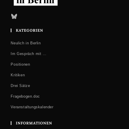
Linden 6, stattfinden. Es gelten die
2-G-Regel
sowie die Pflicht
zum Tragen einer
FFP2-Maske
. Zusätzlich werden die Lectures als
Livestream
hier
zu verfolgen sein. Zur Teilnahme an den Präsenz-
Bluesky
Veranstaltungen bitten wir um
Anmeldung per Mail
:
info@mosse-
lectures.de
.
KATEGORIEN
Neulich in Berlin
Im Gespräch mit …
Positionen
Kritiken
Drei Sätze
Fragebogen.doc
Veranstaltungskalender
INFORMATIONEN