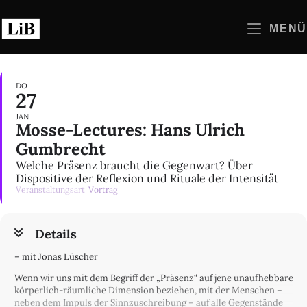
Zum
Inhalt
MENÜ
springen
DO
27
JAN
Mosse-Lectures: Hans Ulrich
Gumbrecht
Welche Präsenz braucht die Gegenwart? Über
Dispositive der Reflexion und Rituale der Intensität
Veranstaltungsart
Vortrag
Details
– mit Jonas Lüscher
Wenn wir uns mit dem Begriff der „Präsenz“ auf jene unaufhebbare
körperlich-räumliche Dimension beziehen, mit der Menschen –
neben dem Impuls der Sinnzuschreibung – auf alle Gegenstände