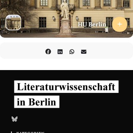
und Formen der (flüchtigen) Anwesenheit aufgerufen werden.
Während sich viele Theater bemühen, die Krisen der Gegenwart
und ihre Akteure auf ihre großen und kleinen Bühnen zu holen,
wird die Straße als politische Bühne wiederentdeckt und
HU Berlin
fusioniert die Performance mit den sozialen Netzwerken. Im
Hinblick auf diese Vielfalt theatralischer Räume und theatralischer
Praktiken erkunden die Mosse Lectures im WS 2021/22 die
Selbstinszenierung der Gegenwart.
Änderung der Teilnahmebedingungen
: Eine Teilnahme an den
Veranstaltungen wird aufgrund des aktuellen
Pandemiegeschehens vorerst
ausschließlich digital
via
Livestream
möglich sein.
Bluesky