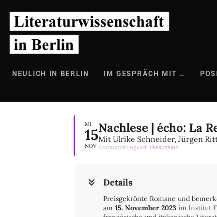
Zum
Inhalt
springen
NEULICH IN BERLIN
IM GESPRÄCH MIT …
POS
Nachlese | écho: La R
MI
15
Mit Ulrike Schneider, Jürgen Ri
NOV
Veranstaltungsart
Diskussion
Details
Preisgekrönte Romane und bemerken
am
15. November 2023
im
Institut 