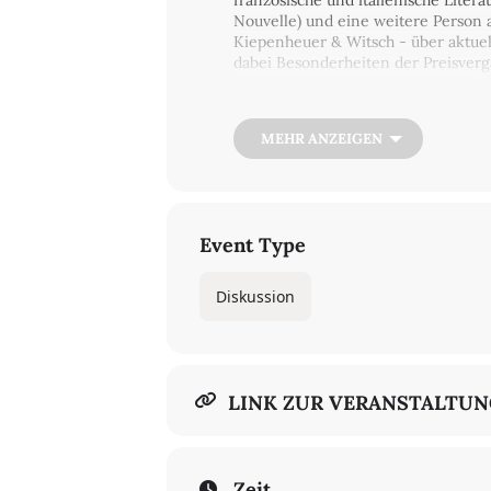
französische und italienische Litera
Nouvelle) und eine weitere Person a
Kiepenheuer & Witsch - über aktue
dabei Besonderheiten der Preisverg
Veranstaltet wird die Gesprächsrun
Berlin.
MEHR ANZEIGEN
Event Type
Diskussion
LINK ZUR VERANSTALTU
Zeit