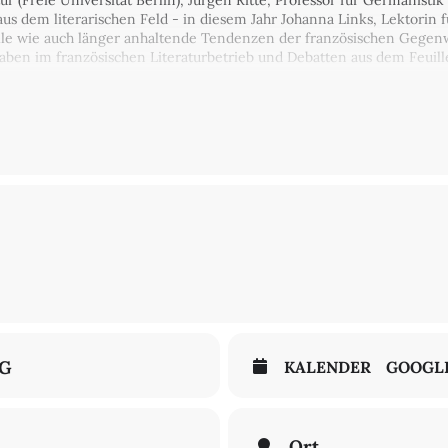
tur (Freie Universität Berlin), Jürgen Ritte, Professor für Germanisti
us dem literarischen Feld - in diesem Jahr Johanna Links, Lektorin f
lle wie auch länger anhaltende Tendenzen der französischen Gegen
aben im französischen Literaturbetrieb und Debatten aus dem Feuill
de vom Frankreichzentrum der Freien Universität Berlin in Zusammen
NG
KALENDER
GOOGL
Ort