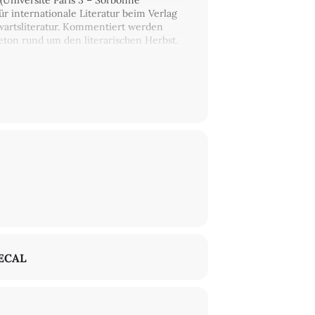
k (Université Paris 3 – Sorbonne
ür internationale Literatur beim Verlag
wartsliteratur. Kommentiert werden
eton rund um den literarischen Herbst.
arbeit mit dem Institut Français
ECAL