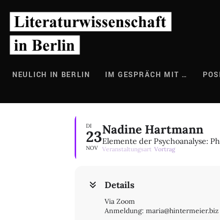
Zum
Inhalt
springen
NEULICH IN BERLIN
IM GESPRÄCH MIT …
POS
Nadine Hartmann
DI
23
Elemente der Psychoanalyse: P
NOV
Veranstaltungsart
Vortrag
Details
Via Zoom
Anmeldung: maria@hintermeier.biz