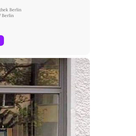
ion entwickeln wird. Deshalb
urchzuführen, was sich aber ändern
thek Berlin
 Berlin
inen Link für die „
zoom
“-Teilnahme
ist in Form eines Vortrags oder
 und ein Gespräch.