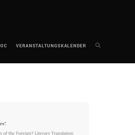
DOC
VERANSTALTUNGSKALENDER
WEBSITE-
SUCHE
UMSCHALTEN
s".
n of the Foreign? Literary Translation