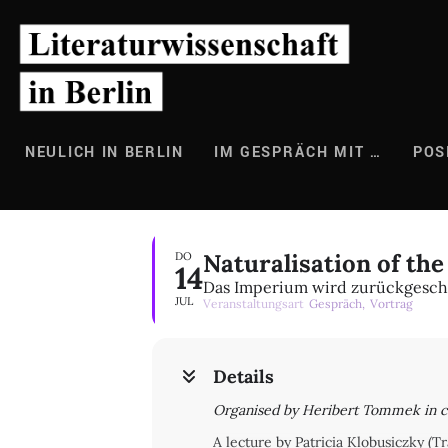
Zum
Inhalt
springen
NEULICH IN BERLIN
IM GESPRÄCH MIT …
POS
Naturalisation of the
DO
14
Das Imperium wird zurückgeschl
JUL
Veranstaltungsart
Gespräch,
Vortrag
Details
Organised by Heribert Tommek in coo
A lecture by Patricia Klobusiczky (Tra