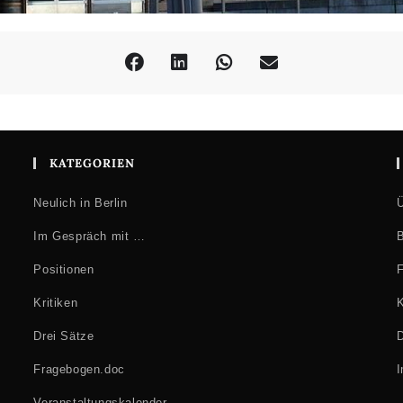
KATEGORIEN
Neulich in Berlin
Ü
Im Gespräch mit …
B
Positionen
F
Kritiken
K
Drei Sätze
D
Fragebogen.doc
Veranstaltungskalender